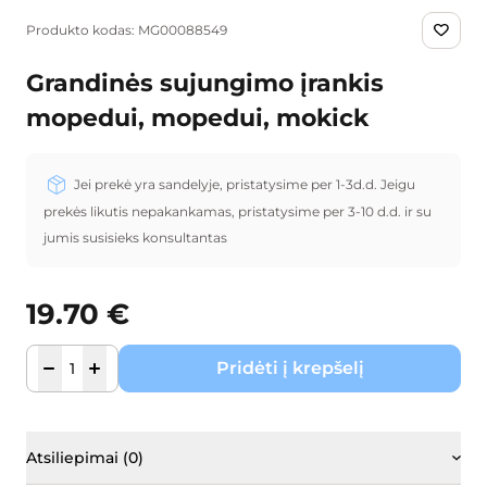
Produkto kodas: MG00088549
Grandinės sujungimo įrankis
mopedui, mopedui, mokick
Jei prekė yra sandelyje, pristatysime per 1-3d.d. Jeigu
prekės likutis nepakankamas, pristatysime per 3-10 d.d. ir su
jumis susisieks konsultantas
19.70
€
Pridėti į krepšelį
Atsiliepimai (0)