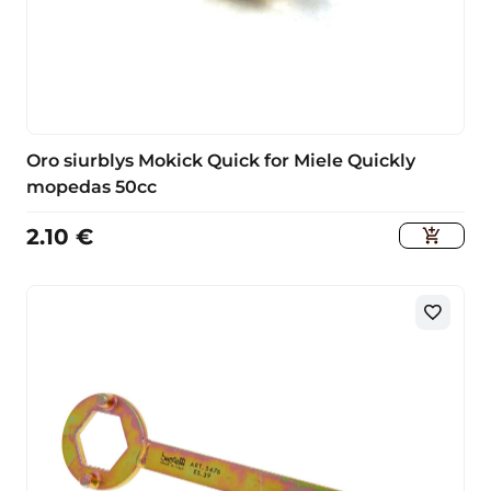
Oro siurblys Mokick Quick for Miele Quickly
mopedas 50cc
2.10
€