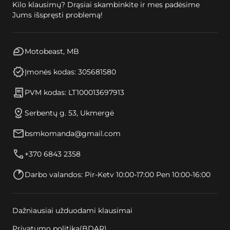
Kilo klausimų? Drąsiai skambinkite ir mes padėsime
Jums išspręsti problemą!
Motobeast, MB
Įmonės kodas: 305681580
PVM kodas: LT100013697913
Serbentų g. 53, Ukmergė
bsmkomanda@gmail.com
+370 6843 2358
Darbo valandos: Pir-Ketv 10:00-17:00 Pen 10:00-16:00
Dažniausiai užduodami klausimai
Privatumo politika(BDAR)