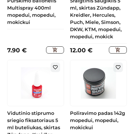
Purškimo balionėlis
Sraigtinis saugiklis 5
Multispray 400ml
ml, skirtas Zündapp,
mopedui, mopedui,
Kreidler, Hercules,
mokickui
Puch, Miele, Simson,
DKW, KTM, mopedui,
mopedui, mokick
7.90
€
12.00
€
Vidutinio stiprumo
Poliravimo padas 142g
sriegio fiksatoriaus 5
mopedui, mopedui,
ml buteliukas, skirtas
mokickui