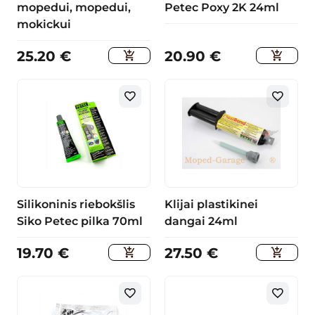
mopedui, mopedui,
Petec Poxy 2K 24ml
mokickui
25.20
€
20.90
€
Silikoninis riebokšlis
Klijai plastikinei
Siko Petec pilka 70ml
dangai 24ml
19.70
€
27.50
€