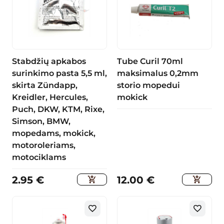
Stabdžių apkabos
Tube Curil 70ml
surinkimo pasta 5,5 ml,
maksimalus 0,2mm
skirta Zündapp,
storio mopedui
Kreidler, Hercules,
mokick
Puch, DKW, KTM, Rixe,
Simson, BMW,
mopedams, mokick,
motoroleriams,
motociklams
2.95
€
12.00
€