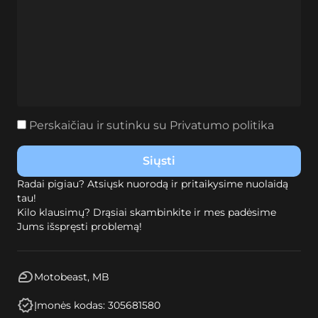
Perskaičiau ir sutinku su
Privatumo politika
Radai pigiau? Atsiųsk nuorodą ir pritaikysime nuolaidą
tau!
Kilo klausimų? Drąsiai skambinkite ir mes padėsime
Jums išspręsti problemą!
Motobeast, MB
Įmonės kodas: 305681580