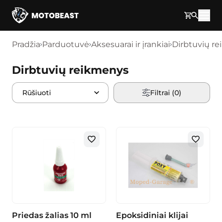
Pereikite prie turinio
Pradžia
Parduotuvė
Aksesuarai ir įrankiai
Dirbtuvių r
Dirbtuvių reikmenys
Filtrai (
0
)
Priedas žalias 10 ml
Epoksidiniai klijai