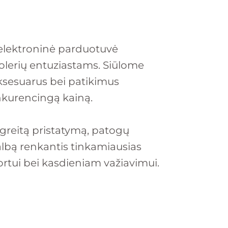
elektroninė parduotuvė
olerių entuziastams. Siūlome
aksesuarus bei patikimus
kurencingą kainą.
 greitą pristatymą, patogų
albą renkantis tinkamiausias
ortui bei kasdieniam važiavimui.