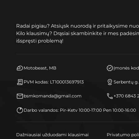
Radai pigiau? Atsiųsk nuorodą ir pritaikysime nuo
Kilo klausimų? Drąsiai skambinkite ir mes padės
išspręsti problemą!
Motobeast, MB
Įmonės kod
PVM kodas: LT100013697913
Serbentų g
bsmkomanda@gmail.com
+370 6843 
Darbo valandos: Pir-Ketv 10:00-17:00 Pen 10:00-16:00
Dažniausiai užduodami klausimai
Privatumo pol