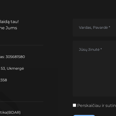
laidą tau!
ime Jums
as: 305681580
. 53, Ukmergė
2358
Perskaičiau ir suti
itika(BDAR)