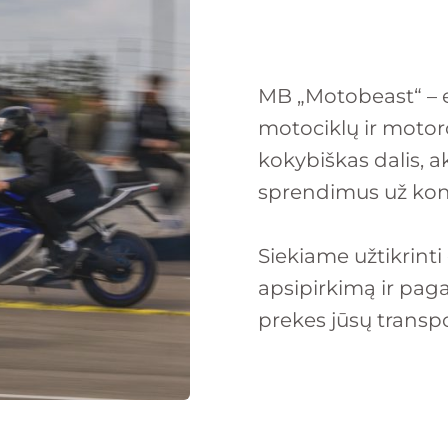
MB „Motobeast“ – 
motociklų ir motor
kokybiškas dalis, 
sprendimus už kon
Siekiame užtikrinti
apsipirkimą ir pag
prekes jūsų transp