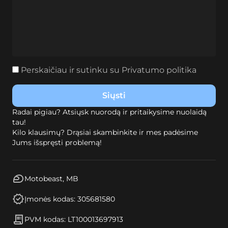
Perskaičiau ir sutinku su
Privatumo politika
Radai pigiau? Atsiųsk nuorodą ir pritaikysime nuolaidą
tau!
Kilo klausimų? Drąsiai skambinkite ir mes padėsime
Jums išspręsti problemą!
Motobeast, MB
Įmonės kodas: 305681580
PVM kodas: LT100013697913