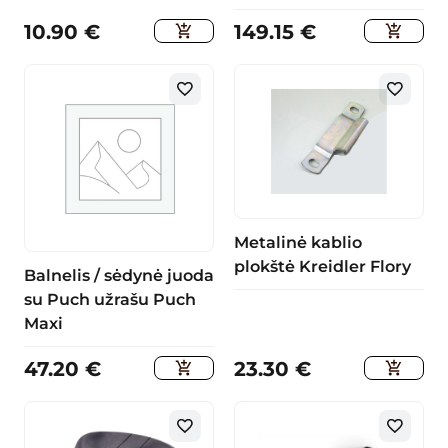
10.90
€
149.15
€
Metalinė kablio
plokštė Kreidler Flory
Balnelis / sėdynė juoda
su Puch užrašu Puch
Maxi
47.20
€
23.30
€