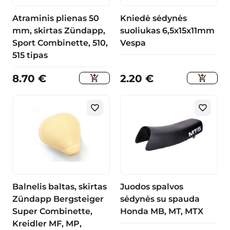
Atraminis plienas 50
Kniedė sėdynės
mm, skirtas Zündapp,
suoliukas 6,5x15x11mm
Sport Combinette, 510,
Vespa
515 tipas
8.70
€
2.20
€
Balnelis baltas, skirtas
Juodos spalvos
Zündapp Bergsteiger
sėdynės su spauda
Super Combinette,
Honda MB, MT, MTX
Kreidler MF, MP,