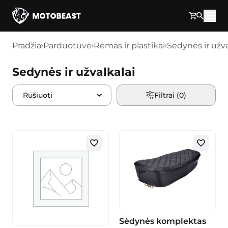
Pereikite prie turinio
Pradžia
Parduotuvė
Rėmas ir plastikai
Sedynės ir užva
Sedynės ir užvalkalai
Filtrai (
0
)
Sėdynės komplektas