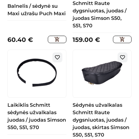
Schmitt Raute
Balnelis / sėdynė su
dygsniuotas, juodas /
Maxi užrašu Puch Maxi
juodas Simson S50,
S51, S70
60.40
€
159.00
€
Laikiklis Schmitt
Sėdynės užvalkalas
sėdynės užvalkalas
Schmitt Raute
juodas / juodas Simson
dygsniuotas, juodas /
S50, S51, S70
juodas, skirtas Simson
S50, S51, S70