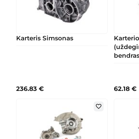
Karteris Simsonas
Karterio
(uždegi
bendras
236.83
€
62.18
€