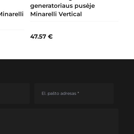
generatoriaus pusėje
inarelli
Minarelli Vertical
47.57
€