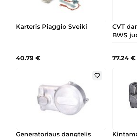
Karteris Piaggio Sveiki
CVT da
BWS ju
40.79
€
77.24
€
Generatoriaus dangtelis
Kintamo