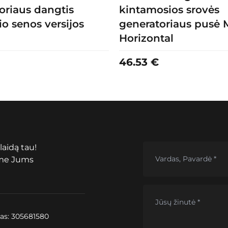
oriaus dangtis
kintamosios srovės
io senos versijos
generatoriaus pusė M
Horizontal
46.53
€
laidą tau!
ime Jums
as: 305681580