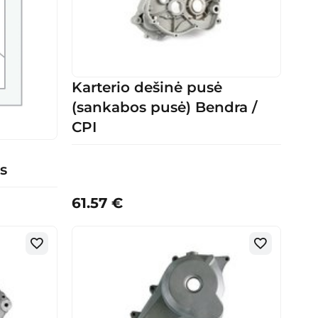
Karterio dešinė pusė
(sankabos pusė) Bendra /
CPI
s
61.57
€