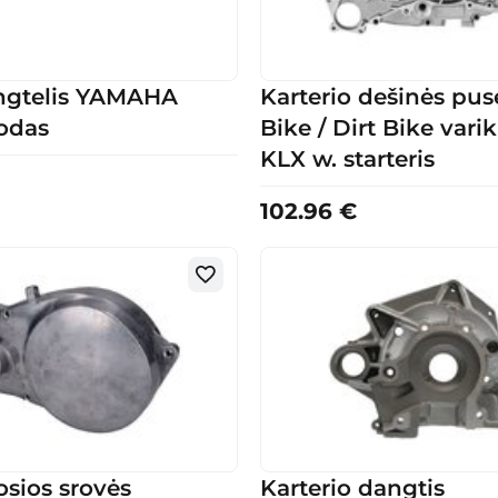
ngtelis YAMAHA
Karterio dešinės pus
odas
Bike / Dirt Bike varik
KLX w. starteris
102.96
€
sios srovės
Karterio dangtis