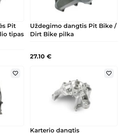
ės Pit
Uždegimo dangtis Pit Bike /
lio tipas
Dirt Bike pilka
27.10
€
Karterio dangtis