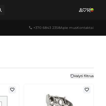
+370 6843 2358
Apie mus
Kontaktai
Valyti filtrus