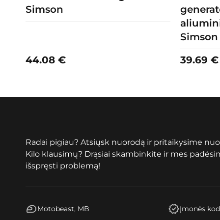
Simson
generat
aliumin
Simson
44.08
€
39.69
€
Radai pigiau? Atsiųsk nuorodą ir pritaikysime nuo
Kilo klausimų? Drąsiai skambinkite ir mes padės
išspręsti problemą!
Motobeast, MB
Įmonės kod