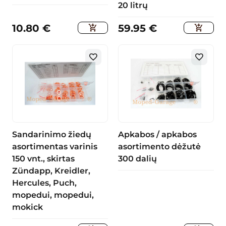
20 litrų
10.80
€
59.95
€
Sandarinimo žiedų
Apkabos / apkabos
asortimentas varinis
asortimento dėžutė
150 vnt., skirtas
300 dalių
Zündapp, Kreidler,
Hercules, Puch,
mopedui, mopedui,
mokick