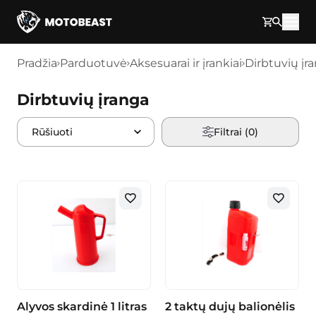
Pereikite prie turinio
Pradžia
Parduotuvė
Aksesuarai ir įrankiai
Dirbtuvių įr
Dirbtuvių įranga
Filtrai (
0
)
Alyvos skardinė 1 litras
2 taktų dujų balionėlis