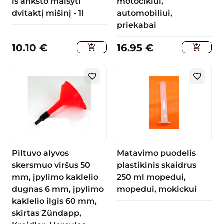
iš anksto maišyti
motociklui,
dvitaktį mišinį - 1l
automobiliui,
priekabai
10.10
€
16.95
€
Piltuvo alyvos
Matavimo puodelis
skersmuo viršus 50
plastikinis skaidrus
mm, įpylimo kaklelio
250 ml mopedui,
dugnas 6 mm, įpylimo
mopedui, mokickui
kaklelio ilgis 60 mm,
skirtas Zündapp,