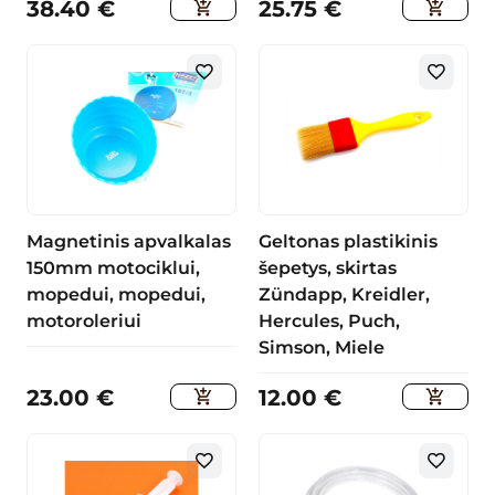
38.40
€
25.75
€
Magnetinis apvalkalas
Geltonas plastikinis
150mm motociklui,
šepetys, skirtas
mopedui, mopedui,
Zündapp, Kreidler,
motoroleriui
Hercules, Puch,
Simson, Miele
23.00
€
12.00
€