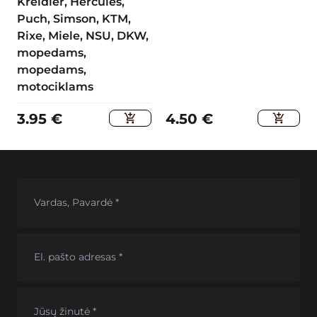
Kreidler, Hercules,
Puch, Simson, KTM,
Rixe, Miele, NSU, DKW,
mopedams,
mopedams,
motociklams
3.95
€
4.50
€