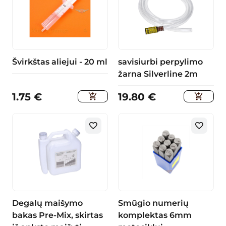
Švirkštas aliejui - 20 ml
savisiurbi perpylimo
žarna Silverline 2m
1.75
€
19.80
€
Degalų maišymo
Smūgio numerių
bakas Pre-Mix, skirtas
komplektas 6mm