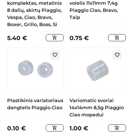
komplektas, metalinis
volelis 11x11mm 7,4g
8 dalių, skirtų Piaggio,
Piaggio Ciao, Bravo,
Vespa, Ciao, Bravo,
Taip
Boxer, Grillo, Boss, Si
5.40
€
0.75
€
Plastikinis variatoriaus
Variomatic svoriai
dangtelis Piaggio Ciao
14x14mm 8,5g Piaggio
Ciao mopedui
0.10
€
1.00
€