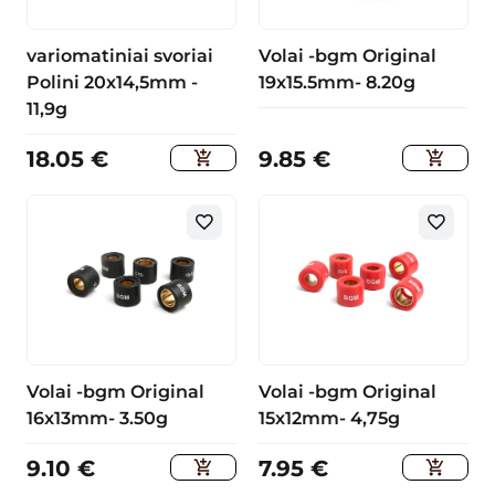
variomatiniai svoriai
Volai -bgm Original
Polini 20x14,5mm -
19x15.5mm- 8.20g
11,9g
18.05
€
9.85
€
Volai -bgm Original
Volai -bgm Original
16x13mm- 3.50g
15x12mm- 4,75g
9.10
€
7.95
€