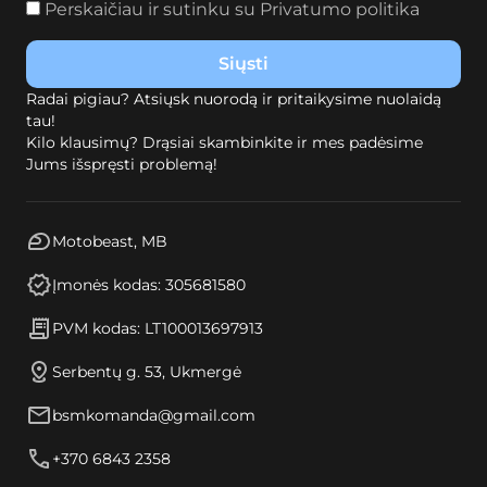
Perskaičiau ir sutinku su
Privatumo politika
Radai pigiau? Atsiųsk nuorodą ir pritaikysime nuolaidą
tau!
Kilo klausimų? Drąsiai skambinkite ir mes padėsime
Jums išspręsti problemą!
Motobeast, MB
Įmonės kodas: 305681580
PVM kodas: LT100013697913
Serbentų g. 53, Ukmergė
bsmkomanda@gmail.com
+370 6843 2358