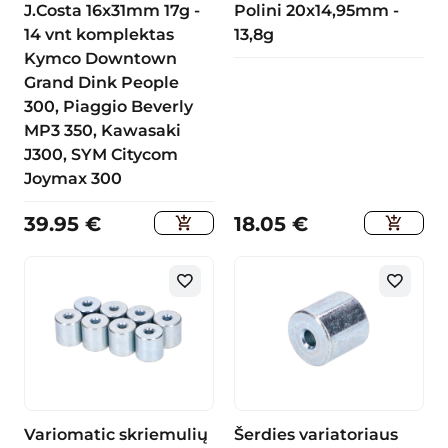
J.Costa 16x31mm 17g -
Polini 20x14,95mm -
14 vnt komplektas
13,8g
Kymco Downtown
Grand Dink People
300, Piaggio Beverly
MP3 350, Kawasaki
J300, SYM Citycom
Joymax 300
39.95
€
18.05
€
Variomatic skriemulių
Šerdies variatoriaus