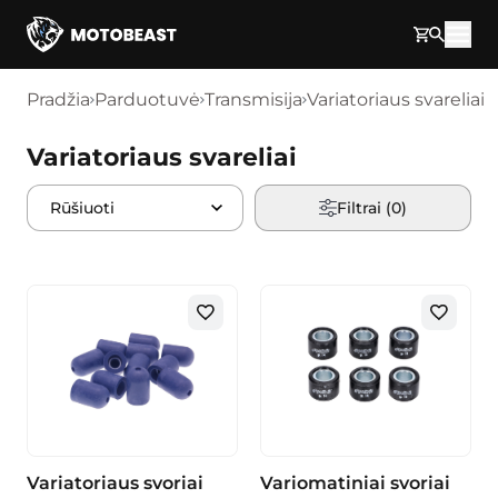
Pereikite prie turinio
Pradžia
Parduotuvė
Transmisija
Variatoriaus svareliai
Variatoriaus svareliai
Filtrai (
0
)
Variatoriaus svoriai
Variomatiniai svoriai