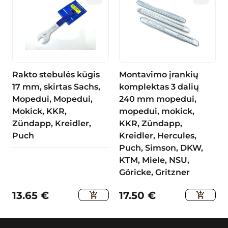
Rakto stebulės kūgis
Montavimo įrankių
17 mm, skirtas Sachs,
komplektas 3 dalių
Mopedui, Mopedui,
240 mm mopedui,
Mokick, KKR,
mopedui, mokick,
Zündapp, Kreidler,
KKR, Zündapp,
Puch
Kreidler, Hercules,
Puch, Simson, DKW,
KTM, Miele, NSU,
Göricke, Gritzner
13.65
€
17.50
€