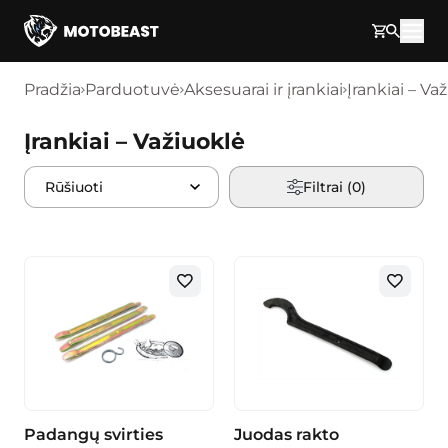
Pereikite prie turinio
Pradžia
Parduotuvė
Aksesuarai ir įrankiai
Įrankiai – Va
Įrankiai – Važiuoklė
Filtrai (
0
)
Padangų svirties
Juodas rakto