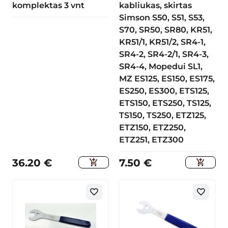
komplektas 3 vnt
kabliukas, skirtas
Simson S50, S51, S53,
S70, SR50, SR80, KR51,
KR51/1, KR51/2, SR4-1,
SR4-2, SR4-2/1, SR4-3,
SR4-4, Mopedui SL1,
MZ ES125, ES150, ES175,
ES250, ES300, ETS125,
ETS150, ETS250, TS125,
TS150, TS250, ETZ125,
ETZ150, ETZ250,
ETZ251, ETZ300
36.20
€
7.50
€