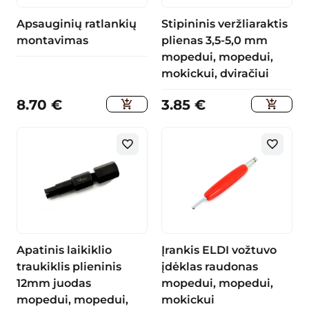
Apsauginių ratlankių
Stipininis veržliaraktis
montavimas
plienas 3,5-5,0 mm
mopedui, mopedui,
mokickui, dviračiui
8.70
€
3.85
€
Apatinis laikiklio
Įrankis ELDI vožtuvo
traukiklis plieninis
įdėklas raudonas
12mm juodas
mopedui, mopedui,
mopedui, mopedui,
mokickui