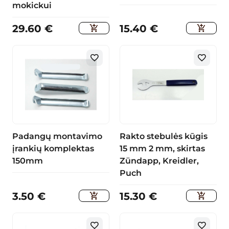
mokickui
29.60
€
15.40
€
Padangų montavimo
Rakto stebulės kūgis
įrankių komplektas
15 mm 2 mm, skirtas
150mm
Zündapp, Kreidler,
Puch
3.50
€
15.30
€