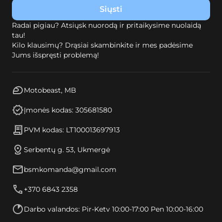
Radai pigiau? Atsiųsk nuorodą ir pritaikysime nuolaidą
tau!
Kilo klausimų? Drąsiai skambinkite ir mes padėsime
Jums išspręsti problemą!
Motobeast, MB
Įmonės kodas: 305681580
PVM kodas: LT100013697913
Serbentų g. 53, Ukmergė
bsmkomanda@gmail.com
+370 6843 2358
Darbo valandos: Pir-Ketv 10:00-17:00 Pen 10:00-16:00