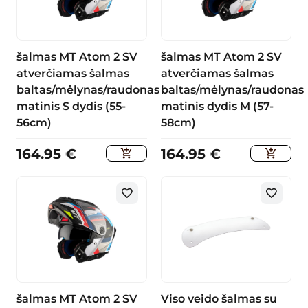
šalmas MT Atom 2 SV
šalmas MT Atom 2 SV
atverčiamas šalmas
atverčiamas šalmas
baltas/mėlynas/raudonas
baltas/mėlynas/raudonas
matinis S dydis (55-
matinis dydis M (57-
56cm)
58cm)
164.95
€
164.95
€
šalmas MT Atom 2 SV
Viso veido šalmas su