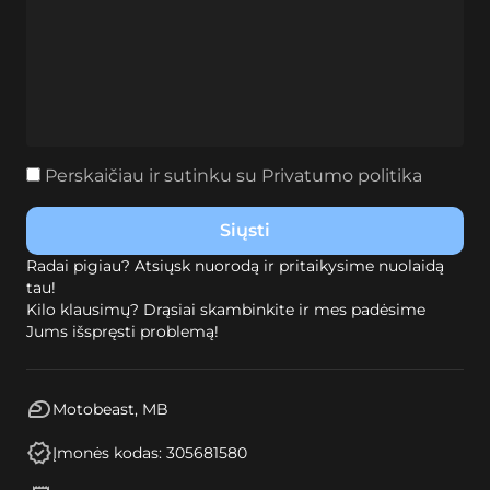
Perskaičiau ir sutinku su
Privatumo politika
Radai pigiau? Atsiųsk nuorodą ir pritaikysime nuolaidą
tau!
Kilo klausimų? Drąsiai skambinkite ir mes padėsime
Jums išspręsti problemą!
Motobeast, MB
Įmonės kodas: 305681580