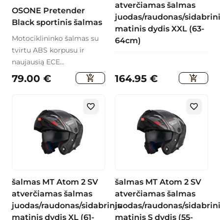
atverčiamas šalmas
OSONE Pretender
juodas/raudonas/sidabrin
Black sportinis šalmas
matinis dydis XXL (63-
Motociklininko šalmas su
64cm)
tvirtu ABS korpusu ir
naujausią ECE...
79.00
€
164.95
€
šalmas MT Atom 2 SV
šalmas MT Atom 2 SV
atverčiamas šalmas
atverčiamas šalmas
juodas/raudonas/sidabrinis
juodas/raudonas/sidabrin
matinis dydis XL (61-
matinis S dydis (55-