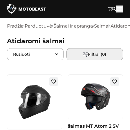
Pereikite prie turinio
Pradžia
Parduotuvė
Šalmai ir apranga
Šalmai
Atidarom
Atidaromi šalmai
Filtrai (
0
)
šalmas MT Atom 2 SV