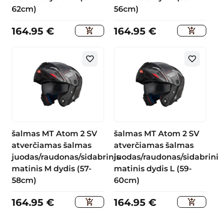
62cm)
56cm)
164.95
€
164.95
€
šalmas MT Atom 2 SV
šalmas MT Atom 2 SV
atverčiamas šalmas
atverčiamas šalmas
juodas/raudonas/sidabrinis
juodas/raudonas/sidabrin
matinis M dydis (57-
matinis dydis L (59-
58cm)
60cm)
164.95
€
164.95
€