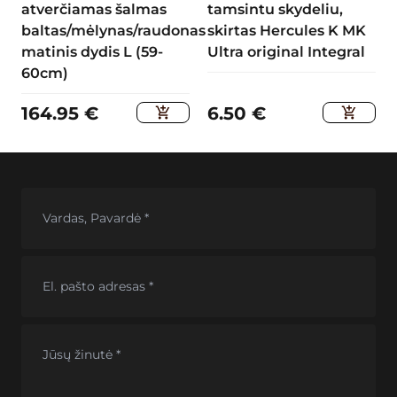
atverčiamas šalmas
tamsintu skydeliu,
baltas/mėlynas/raudonas
skirtas Hercules K MK
matinis dydis L (59-
Ultra original Integral
60cm)
164.95
€
6.50
€