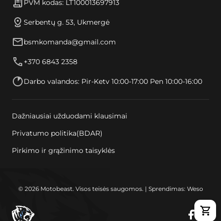
PVM kodas: LT100013697913
Serbentų g. 53, Ukmergė
bsmkomanda@gmail.com
+370 6843 2358
Darbo valandos: Pir-Ketv 10:00-17:00 Pen 10:00-16:00
Dažniausiai užduodami klausimai
Privatumo politika(BDAR)
Pirkimo ir grąžinimo taisyklės
© 2026 Motobeast. Visos teisės saugomos. | Sprendimas: Weso