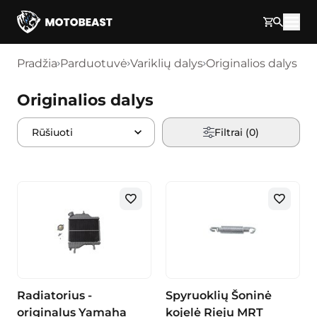
Pereikite prie turinio
Pradžia
Parduotuvė
Variklių dalys
Originalios dalys
Originalios dalys
Filtrai (
0
)
Radiatorius -
Spyruoklių Šoninė
originalus Yamaha
kojelė Rieju MRT