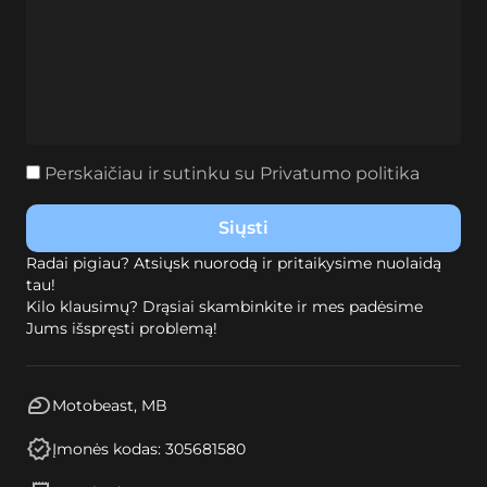
Perskaičiau ir sutinku su
Privatumo politika
Radai pigiau? Atsiųsk nuorodą ir pritaikysime nuolaidą
tau!
Kilo klausimų? Drąsiai skambinkite ir mes padėsime
Jums išspręsti problemą!
Motobeast, MB
Įmonės kodas: 305681580