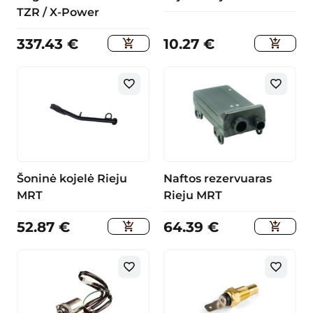
TZR / X-Power
337.43
€
10.27
€
Šoninė kojelė Rieju
Naftos rezervuaras
MRT
Rieju MRT
52.87
€
64.39
€