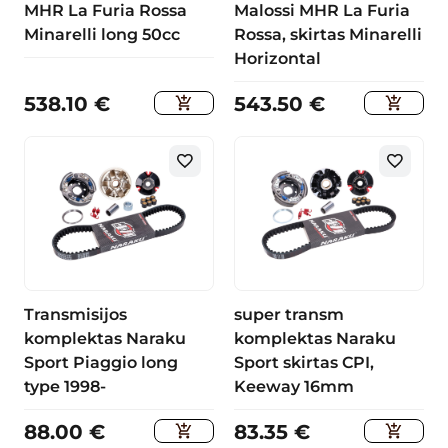
MHR La Furia Rossa
Malossi MHR La Furia
Minarelli long 50cc
Rossa, skirtas Minarelli
Horizontal
538.10
€
543.50
€
Transmisijos
super transm
komplektas Naraku
komplektas Naraku
Sport Piaggio long
Sport skirtas CPI,
type 1998-
Keeway 16mm
88.00
€
83.35
€