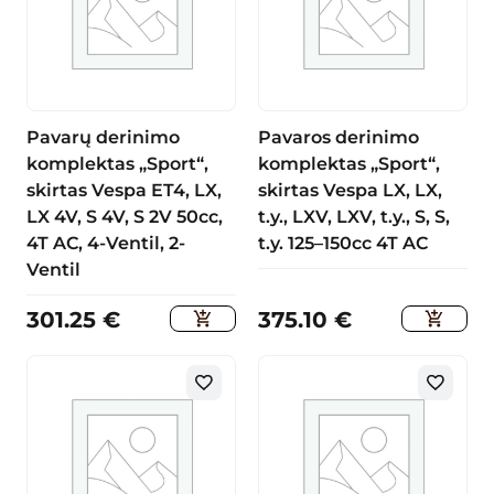
Pavarų derinimo
Pavaros derinimo
komplektas „Sport“,
komplektas „Sport“,
skirtas Vespa ET4, LX,
skirtas Vespa LX, LX,
LX 4V, S 4V, S 2V 50cc,
t.y., LXV, LXV, t.y., S, S,
4T AC, 4-Ventil, 2-
t.y. 125–150cc 4T AC
Ventil
301.25
€
375.10
€