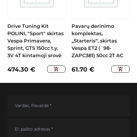
Drive Tuning Kit
Pavarų derinimo
POLINI, "Sport" skirtas
komplektas,
Vespa Primavera,
„Starteris“, skirtas
Sprint, GTS 150cc t.y.
Vespa ET2 (´98-
3V 4T kintamoji srovė
ZAPC381) 50cc 2T AC
474.30
€
61.70
€