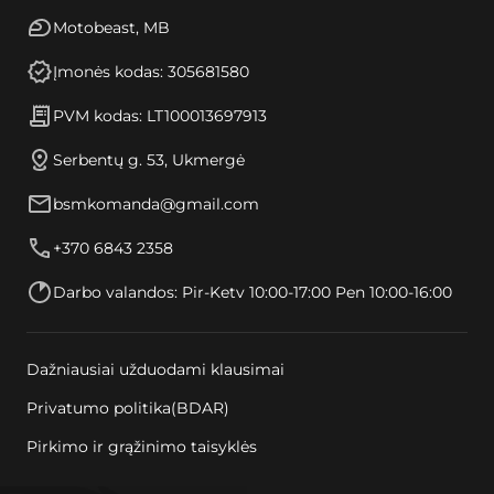
Motobeast, MB
Įmonės kodas: 305681580
PVM kodas: LT100013697913
Serbentų g. 53, Ukmergė
bsmkomanda@gmail.com
+370 6843 2358
Darbo valandos: Pir-Ketv 10:00-17:00 Pen 10:00-16:00
Dažniausiai užduodami klausimai
Privatumo politika(BDAR)
Pirkimo ir grąžinimo taisyklės