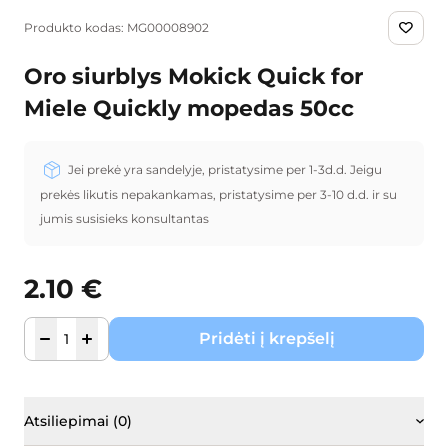
Produkto kodas: MG00008902
Oro siurblys Mokick Quick for
Miele Quickly mopedas 50cc
Jei prekė yra sandelyje, pristatysime per 1-3d.d. Jeigu
prekės likutis nepakankamas, pristatysime per 3-10 d.d. ir su
jumis susisieks konsultantas
2.10
€
Pridėti į krepšelį
Atsiliepimai (0)