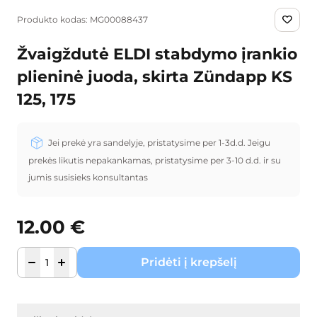
Produkto kodas: MG00088437
Žvaigždutė ELDI stabdymo įrankio
plieninė juoda, skirta Zündapp KS
125, 175
Jei prekė yra sandelyje, pristatysime per 1-3d.d. Jeigu
prekės likutis nepakankamas, pristatysime per 3-10 d.d. ir su
jumis susisieks konsultantas
12.00
€
Pridėti į krepšelį