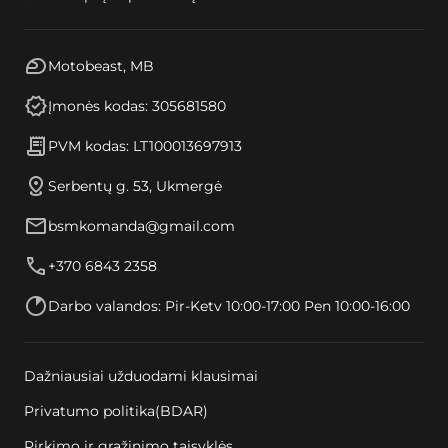
Motobeast, MB
Įmonės kodas: 305681580
PVM kodas: LT100013697913
Serbentų g. 53, Ukmergė
bsmkomanda@gmail.com
+370 6843 2358
Darbo valandos: Pir-Ketv 10:00-17:00 Pen 10:00-16:00
Dažniausiai užduodami klausimai
Privatumo politika(BDAR)
Pirkimo ir grąžinimo taisyklės