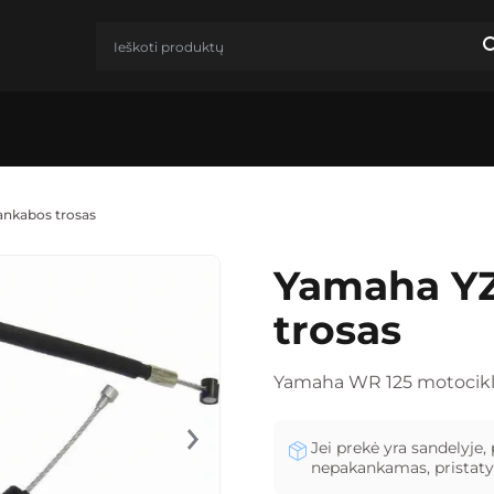
ankabos trosas
Yamaha YZ
trosas
Yamaha WR 125 motocikla
Jei prekė yra sandelyje, 
nepakankamas, pristatys