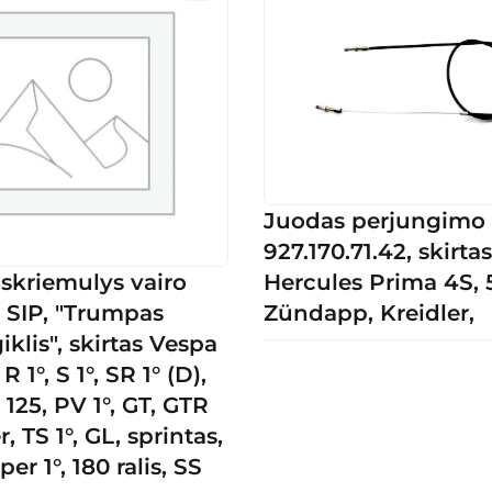
Juodas perjungimo 
927.170.71.42, skirtas
skriemulys vairo
Hercules Prima 4S, 5
 SIP, "Trumpas
Zündapp, Kreidler,
iklis", skirtas Vespa
R 1°, S 1°, SR 1° (D),
, 125, PV 1°, GT, GTR
r, TS 1°, GL, sprintas,
uper 1°, 180 ralis, SS