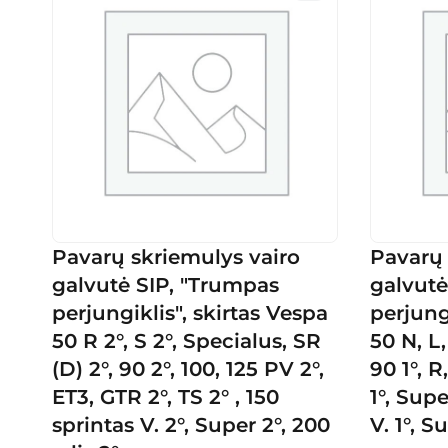
Pavarų skriemulys vairo
Pavarų 
galvutė SIP, "Trumpas
galvutė
perjungiklis", skirtas Vespa
perjung
50 R 2°, S 2°, Specialus, SR
50 N, L, 
(D) 2°, 90 2°, 100, 125 PV 2°,
90 1°, R
ET3, GTR 2°, TS 2° , 150
1°, Supe
sprintas V. 2°, Super 2°, 200
V. 1°, S