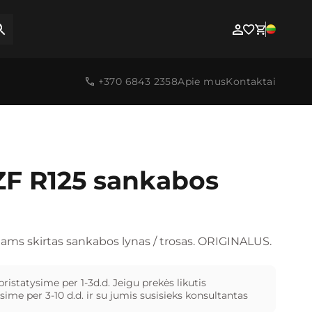
+370 6843 2358
Apie mus
Kontaktai
F R125 sankabos
ms skirtas sankabos lynas / trosas. ORIGINALUS.
pristatysime per 1-3d.d. Jeigu prekės likutis
ime per 3-10 d.d. ir su jumis susisieks konsultantas