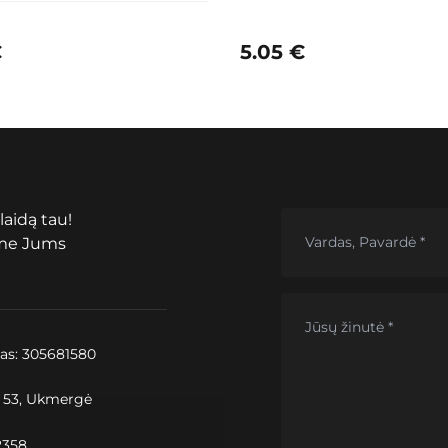
€
5.05
€
laidą tau!
ime Jums
as: 305681580
. 53, Ukmergė
2358