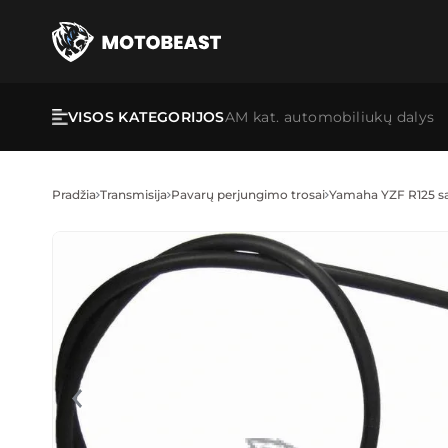
Pereikite prie turinio
VISOS KATEGORIJOS
AM kat. automobiliukų dalys
Pradžia
Transmisija
Pavarų perjungimo trosai
Yamaha YZF R125 s