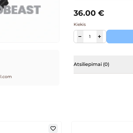
36.00
€
Kiekis
Atsiliepimai (0)
l.com