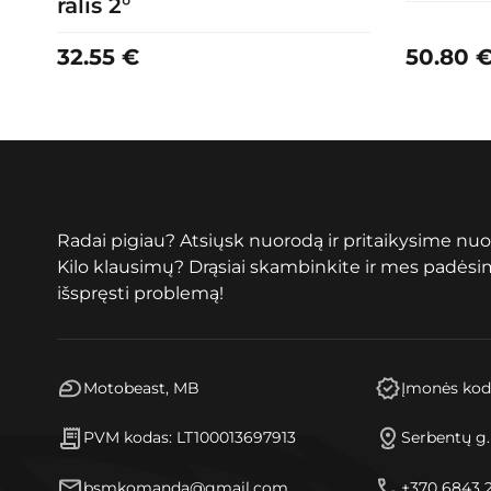
ralis 2°
32.55
€
50.80
Radai pigiau? Atsiųsk nuorodą ir pritaikysime nuo
Kilo klausimų? Drąsiai skambinkite ir mes padės
išspręsti problemą!
Motobeast, MB
Įmonės kod
PVM kodas: LT100013697913
Serbentų g
bsmkomanda@gmail.com
+370 6843 