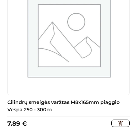
Cilindrų smeigės varžtas M8x165mm piaggio
Vespa 250 - 300cc
7.89
€