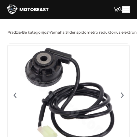
Pereikite prie turinio
Pradžia
Be kategorijos
Yamaha Slider spidometro reduktorius elektron