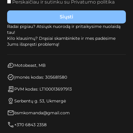
Perskaičiau ir sutinku su
Privatumo politika
Radai pigiau? Atsiųsk nuorodą ir pritaikysime nuolaidą
tau!
Kilo klausimų? Drąsiai skambinkite ir mes padėsime
Jums išspręsti problemą!
Motobeast, MB
Įmonės kodas: 305681580
PVM kodas: LT100013697913
Serbentų g. 53, Ukmergė
bsmkomanda@gmail.com
+370 6843 2358