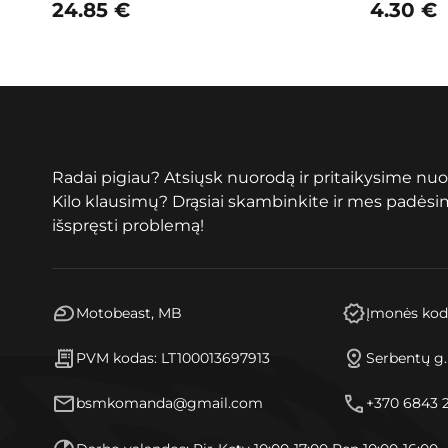
24.85
€
4.30
€
Radai pigiau? Atsiųsk nuorodą ir pritaikysime nuo
Kilo klausimų? Drąsiai skambinkite ir mes padės
išspręsti problemą!
Motobeast, MB
Įmonės kod
PVM kodas: LT100013697913
Serbentų g
bsmkomanda@gmail.com
+370 6843 