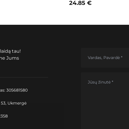
24.85
€
laidą tau!
ime Jums
as: 305681580
. 53, Ukmergė
2358