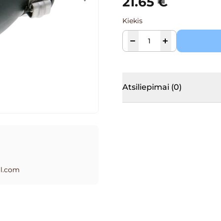
21.65
€
Kiekis
Atsiliepimai (0)
l.com