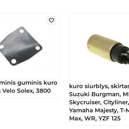
minis guminis kuro
kuro siurblys, skirta
s Velo Solex, 3800
Suzuki Burgman, 
Skycruiser, Cityliner
Yamaha Majesty, T-M
Max, WR, YZF 125