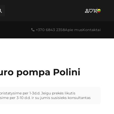
+370 6843 2358
Apie mus
Kontaktai
uro pompa Polini
pristatysime per 1-3d.d. Jeigu prekės likutis
ime per 3-10 d.d. ir su jumis susisieks konsultantas