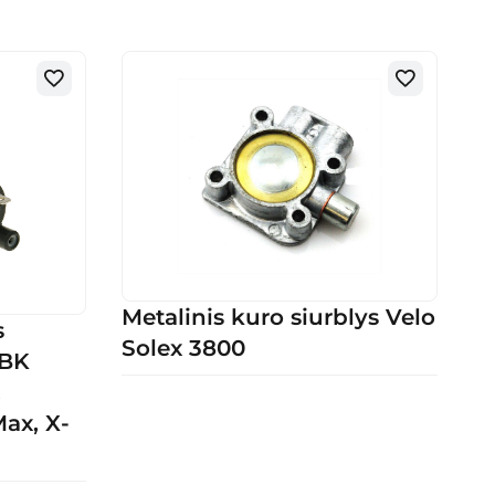
Metalinis kuro siurblys Velo
s
Solex 3800
MBK
,
ax, X-