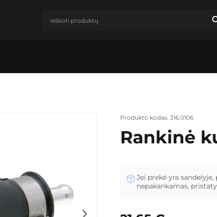
Produkto kodas: 316.0106
Rankinė k
Jei prekė yra sandelyje, 
nepakankamas, pristatys